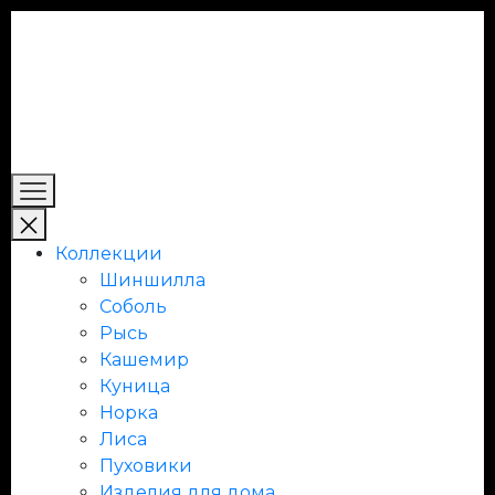
Коллекции
Шиншилла
Соболь
Рысь
Кашемир
Куница
Норка
Лиса
Пуховики
Изделия для дома