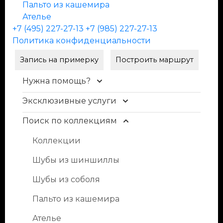
Пальто из кашемира
Ателье
+7 (495) 227-27-13
+7 (985) 227-27-13
Политика конфиденциальности
Запись на примерку
Построить маршрут
Нужна помощь?
Эксклюзивные услуги
Контакты
Доставка и оплата
Поиск по коллекциям
Уход и чистка меха
FAQ
Рестайлинг меха
Коллекции
Условия продажи
Хранение шуб
Шубы из шиншиллы
Блог
Пошив изделий
Шубы из соболя
Индивидуальный пошив одежды из
Пальто из кашемира
кожи, кашемира
Ателье