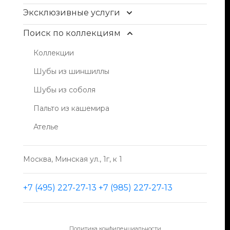
Контакты
Эксклюзивные услуги
Доставка и оплата
Уход и чистка меха
Поиск по коллекциям
FAQ
Рестайлинг меха
Коллекции
Условия продажи
Хранение шуб
Шубы из шиншиллы
Блог
Пошив изделий
Шубы из соболя
Индивидуальный пошив одежды из кожи,
Пальто из кашемира
кашемира
Ателье
Москва, Минская ул., 1г, к 1
+7 (495) 227-27-13
+7 (985) 227-27-13
Политика конфиденциальности