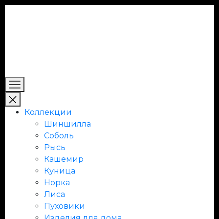
Коллекции
Шиншилла
Соболь
Рысь
Кашемир
Куница
Норка
Лиса
Пуховики
Изделия для дома