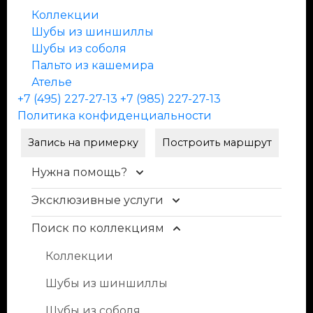
Коллекции
Шубы из шиншиллы
Шубы из соболя
Пальто из кашемира
Ателье
+7 (495) 227-27-13
+7 (985) 227-27-13
Политика конфиденциальности
Запись на примерку
Построить маршрут
Нужна помощь?
Эксклюзивные услуги
Контакты
Доставка и оплата
Поиск по коллекциям
Уход и чистка меха
FAQ
Рестайлинг меха
Коллекции
Условия продажи
Хранение шуб
Шубы из шиншиллы
Блог
Пошив изделий
Шубы из соболя