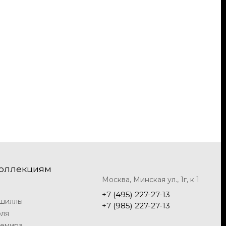
коллекциям
Москва, Минская ул., 1г, к 1
+7 (495) 227-27-13
шиллы
+7 (985) 227-27-13
оля
шемира