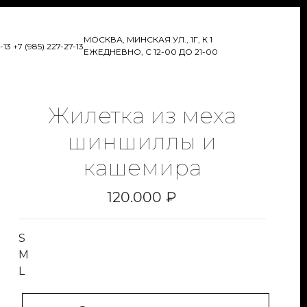
МОСКВА, МИНСКАЯ УЛ., 1Г, К 1
7-13
+7 (985) 227-27-13
ЕЖЕДНЕВНО, С 12-00 ДО 21-00
Жилетка из меха
шиншиллы и
кашемира
120.000 ₽
S
M
L