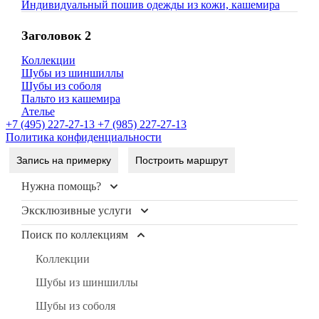
Индивидуальный пошив одежды из кожи, кашемира
Заголовок 2
Коллекции
Шубы из шиншиллы
Шубы из соболя
Пальто из кашемира
Ателье
+7 (495) 227-27-13
+7 (985) 227-27-13
Политика конфиденциальности
Запись на примерку
Построить маршрут
Нужна помощь?
Эксклюзивные услуги
Контакты
Доставка и оплата
Поиск по коллекциям
Уход и чистка меха
FAQ
Рестайлинг меха
Коллекции
Условия продажи
Хранение шуб
Шубы из шиншиллы
Блог
Пошив изделий
Шубы из соболя