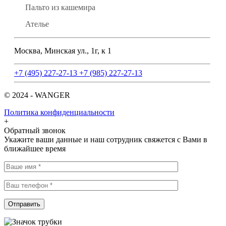
Индивидуальный пошив одежды из кожи, кашемира
Пальто из кашемира
Ателье
Москва, Минская ул., 1г, к 1
+7 (495) 227-27-13
+7 (985) 227-27-13
© 2024 - WANGER
Политика конфиденциальности
+
Обратный звонок
Укажите ваши данные и наш сотрудник свяжется с Вами в
ближайшее время