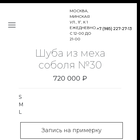
МОСКВА,
МИНСКАЯ
УЛ., 1Г, К 1
ЕЖЕДНЕВНО,
+7 (985) 227-27-13
С 12-00 ДО
21-00
Шуба из меха
соболя №30
720 000 ₽
S
M
L
Запись на примерку