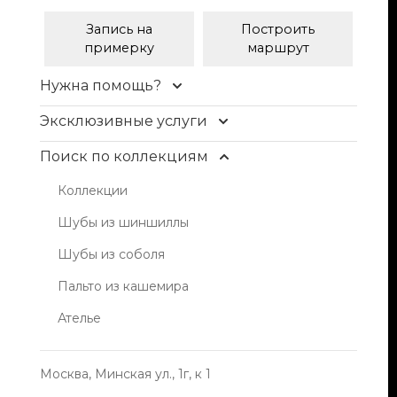
Запись на
Построить
примерку
маршрут
Нужна помощь?
Контакты
Эксклюзивные услуги
Доставка и оплата
Уход и чистка меха
Поиск по коллекциям
FAQ
Рестайлинг меха
Коллекции
Условия продажи
Хранение шуб
Шубы из шиншиллы
Блог
Пошив изделий
Шубы из соболя
Индивидуальный пошив одежды из кожи,
Пальто из кашемира
кашемира
Ателье
Москва, Минская ул., 1г, к 1