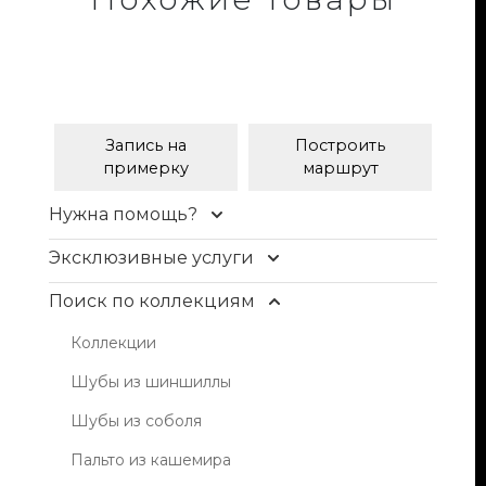
Запись на
Построить
примерку
маршрут
Нужна помощь?
Контакты
Эксклюзивные услуги
Доставка и оплата
Уход и чистка меха
Поиск по коллекциям
FAQ
Рестайлинг меха
Коллекции
Условия продажи
Хранение шуб
Шубы из шиншиллы
Блог
Пошив изделий
Шубы из соболя
Индивидуальный пошив одежды из кожи,
Пальто из кашемира
кашемира