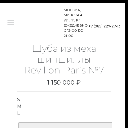
МОСКВА,
МИНСКАЯ
УЛ., 1Г, К 1
ЕЖЕДНЕВНО,
+7 (985) 227-27-13
С 12-00 ДО
21-00
Шуба из меха
шиншиллы
Revillon-Paris №7
1 150 000 ₽
S
M
L