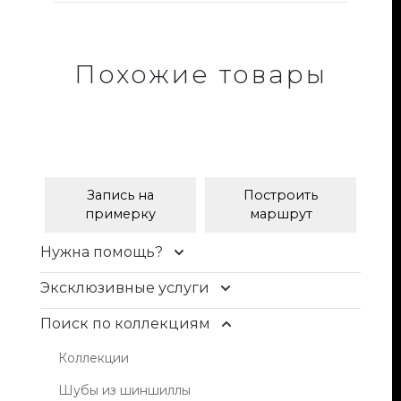
Похожие товары
Запись на
Построить
примерку
маршрут
Нужна помощь?
Контакты
Эксклюзивные услуги
Доставка и оплата
Уход и чистка меха
Поиск по коллекциям
FAQ
Рестайлинг меха
Коллекции
Условия продажи
Хранение шуб
Шубы из шиншиллы