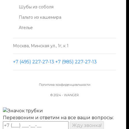
Блог
Пошив изделий
Шубы из соболя
Индивидуальный пошив одежды из кожи,
Пальто из кашемира
кашемира
Ателье
Москва, Минская ул., 1г, к 1
+7 (495) 227-27-13
+7 (985) 227-27-13
Политика конфиденциальности
© 2024 - WANGER
Перезвоним и ответим на все ваши вопросы: