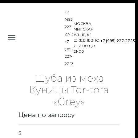
+7
(495)
МОСКВА,
227-
МИНСКАЯ
27-13
УЛ., 1Г, К 1
ЕЖЕДНЕВНО,
+7 (985) 227-27-13
+7
С 12-00 ДО
(985)
21-00
227-
27-13
Шуба из меха
Куницы Tor-tora
«Grey»
Цена по запросу
S