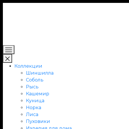
Коллекции
Шиншилла
Соболь
Рысь
Кашемир
Куница
Норка
Лиса
Пуховики
Изделия для дома