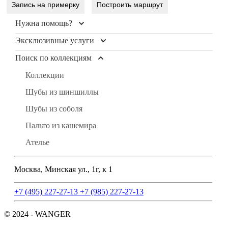
Запись на примерку
Построить маршрут
Нужна помощь?
Эксклюзивные услуги
Контакты
Доставка и оплата
Поиск по коллекциям
Уход и чистка меха
FAQ
Рестайлинг меха
Коллекции
Условия продажи
Хранение шуб
Шубы из шиншиллы
Блог
Пошив изделий
Шубы из соболя
Индивидуальный пошив одежды из кожи, кашемира
Пальто из кашемира
Ателье
Москва, Минская ул., 1г, к 1
+7 (495) 227-27-13
+7 (985) 227-27-13
© 2024 - WANGER