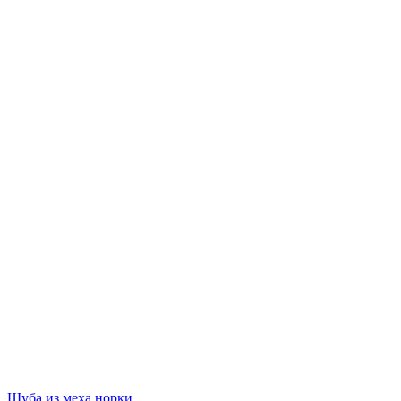
Шуба из меха норки