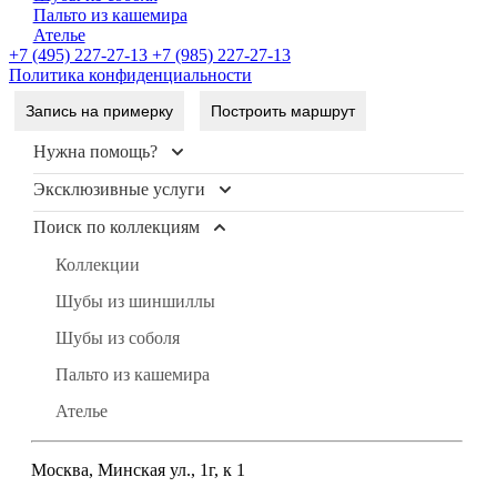
Пальто из кашемира
Ателье
+7 (495) 227-27-13
+7 (985) 227-27-13
Политика конфиденциальности
Запись на примерку
Построить маршрут
Нужна помощь?
Эксклюзивные услуги
Контакты
Доставка и оплата
Поиск по коллекциям
Уход и чистка меха
FAQ
Рестайлинг меха
Коллекции
Условия продажи
Хранение шуб
Шубы из шиншиллы
Блог
Пошив изделий
Шубы из соболя
Индивидуальный пошив одежды из кожи, кашемира
Пальто из кашемира
Ателье
Москва, Минская ул., 1г, к 1