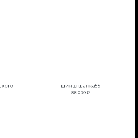
ского
шинш шапка55
88 000 ₽