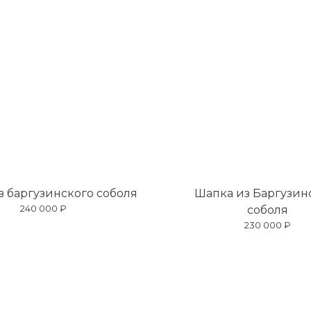
з баргузинского соболя
Шапка из Баргузин
240 000 ₽
соболя
230 000 ₽