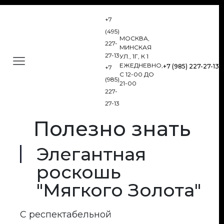
+7
(495)
МОСКВА,
227-
МИНСКАЯ
27-13
УЛ., 1Г, К 1
ЕЖЕДНЕВНО,
+7 (985) 227-27-13
+7
С 12-00 ДО
(985)
21-00
227-
27-13
Полезно знать
Элегантная
роскошь
"Мягкого Золота"
С респектабельной