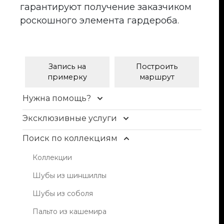
гарантируют получение заказчиком
роскошного элемента гардероба.
Запись на
Построить
примерку
маршрут
Нужна помощь?
Контакты
Эксклюзивные услуги
Доставка и оплата
Уход и чистка меха
Поиск по коллекциям
FAQ
Рестайлинг меха
Коллекции
Условия продажи
Хранение шуб
Шубы из шиншиллы
Блог
Пошив изделий
Шубы из соболя
Индивидуальный пошив одежды из кожи,
Пальто из кашемира
кашемира