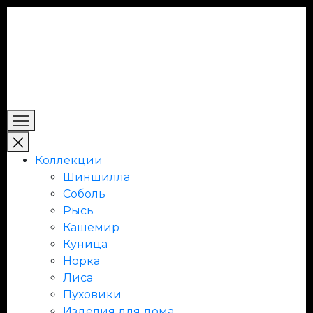
Коллекции
Шиншилла
Соболь
Рысь
Кашемир
Куница
Норка
Лиса
Пуховики
Изделия для дома