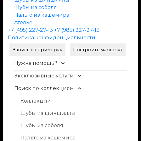
Шубы из соболя
Пальто из кашемира
Ателье
+7 (495) 227-27-13
+7 (985) 227-27-13
Политика конфиденциальности
Запись на примерку
Построить маршрут
Нужна помощь?
Эксклюзивные услуги
Контакты
Доставка и оплата
Поиск по коллекциям
Уход и чистка меха
FAQ
Рестайлинг меха
Коллекции
Условия продажи
Хранение шуб
Шубы из шиншиллы
Блог
Пошив изделий
Шубы из соболя
Индивидуальный пошив одежды из
Пальто из кашемира